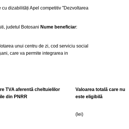
cu dizabilități Apel competitiv ”Dezvoltarea
sti, judetul Botosani
Nume beneficiar
:
dotarea unui centru de zi, cod serviciu social
șani, care va permite integrarea in
re TVA aferentă cheltuielilor
Valoarea totală care nu
bile din PNRR
este eligibilă
(lei)