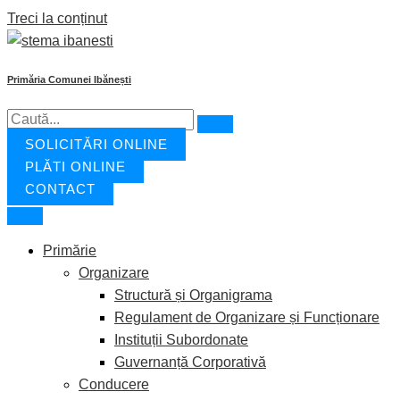
Treci la conținut
Primăria Comunei Ibănești
SOLICITĂRI ONLINE
PLĂȚI ONLINE
CONTACT
Primărie
Organizare
Structură și Organigrama
Regulament de Organizare și Funcționare
Instituții Subordonate
Guvernanță Corporativă
Conducere