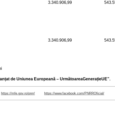
3.340.906,99
543.5
3.340.906,99
543.5
ni
anțat de Uniunea Europeană – UrmătoareaGenerațieUE”.
https://mfe.gov.ro/pnrr/
https://www.facebook.com/PNRROficial/