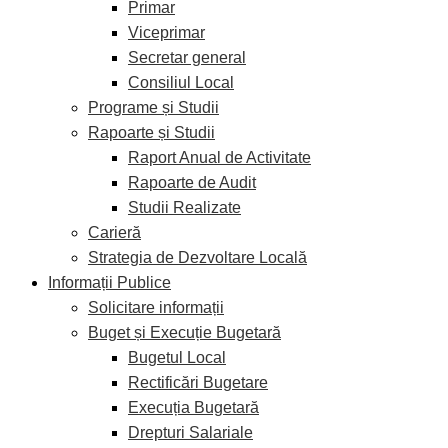
Primar
Viceprimar
Secretar general
Consiliul Local
Programe și Studii
Rapoarte și Studii
Raport Anual de Activitate
Rapoarte de Audit
Studii Realizate
Carieră
Strategia de Dezvoltare Locală
Informații Publice
Solicitare informații
Buget și Execuție Bugetară
Bugetul Local
Rectificări Bugetare
Execuția Bugetară
Drepturi Salariale