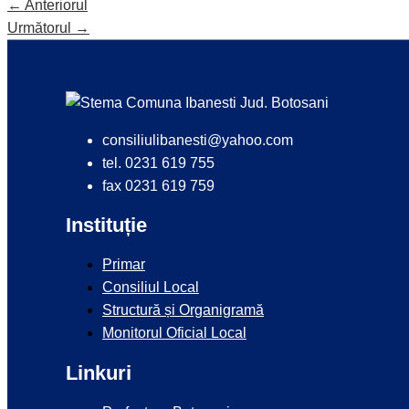
←
Anteriorul
Următorul
→
consiliulibanesti@yahoo.com
tel. 0231 619 755
fax 0231 619 759
Instituție
Primar
Consiliul Local
Structură și Organigramă
Monitorul Oficial Local
Linkuri