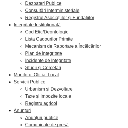
Dezbateri Publice
Consultări Interministeriale
Registrul Asociațiilor și Fundațiilor
Integritate Instituțională
Cod Etic/Deontologic
Lista Cadourilor Primite
Mecanism de Raportare a Încălcărilor
Plan de Integritate
Incidente de Integritate
Studii și Cercetări
Monitorul Oficial Local
Servicii Publice
Urbanism și Dezvoltare
Taxe și impozite locale
Registru agricol
Anunțuri
Anunțuri publice
Comunicate de presă