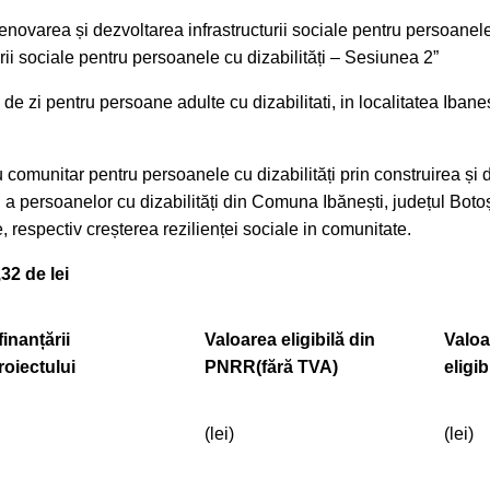
novarea și dezvoltarea infrastructurii sociale pentru persoanele 
urii sociale pentru persoanele cu dizabilități – Sesiunea 2”
 de zi pentru persoane adulte cu dizabilitati, in localitatea Ibane
u comunitar pentru persoanele cu dizabilități prin construirea și 
ii a persoanelor cu dizabilități din Comuna Ibănești, județul Boto
, respectiv creșterea rezilienței sociale in comunitate.
32 de lei
inanțării
Valoarea eligibilă din
Valoa
oiectului
PNRR
(fără TVA)
eligi
(lei)
(lei)