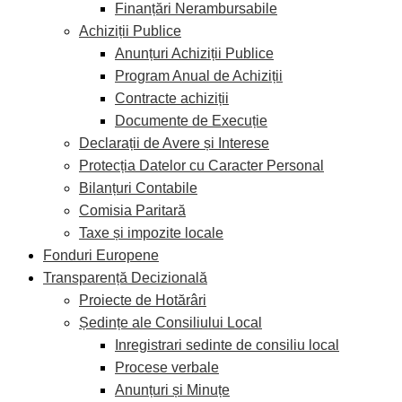
Finanțări Nerambursabile
Achiziții Publice
Anunțuri Achiziții Publice
Program Anual de Achiziții
Contracte achiziții
Documente de Execuție
Declarații de Avere și Interese
Protecția Datelor cu Caracter Personal
Bilanțuri Contabile
Comisia Paritară
Taxe și impozite locale
Fonduri Europene
Transparență Decizională
Proiecte de Hotărâri
Ședințe ale Consiliului Local
Inregistrari sedinte de consiliu local
Procese verbale
Anunțuri și Minuțe