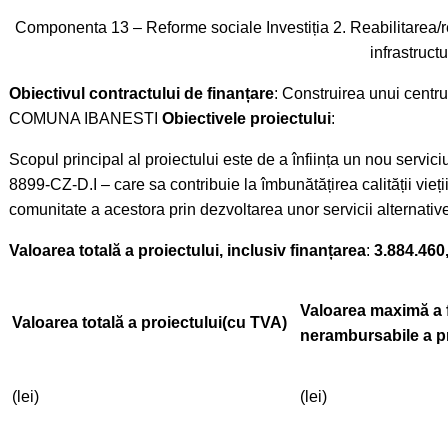
Componenta 13 – Reforme sociale Investiția 2. Reabilitarea/re
infrastruct
Obiectivul contractului de finanțare
: Construirea unui centru
COMUNA IBANESTI
Obiectivele proiectului
:
Scopul principal al proiectului este de a înființa un nou servici
8899-CZ-D.I – care sa contribuie la îmbunătățirea calității vieț
comunitate a acestora prin dezvoltarea unor servicii alternative
Valoarea totală a proiectului, inclusiv finanțarea
:
3.884.460,
Valoarea maximă a f
Valoarea totală a proiectului
(cu TVA)
nerambursabile a pr
(lei)
(lei)