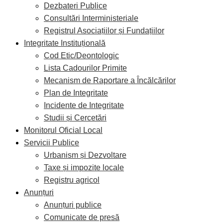
Dezbateri Publice
Consultări Interministeriale
Registrul Asociațiilor și Fundațiilor
Integritate Instituțională
Cod Etic/Deontologic
Lista Cadourilor Primite
Mecanism de Raportare a Încălcărilor
Plan de Integritate
Incidente de Integritate
Studii și Cercetări
Monitorul Oficial Local
Servicii Publice
Urbanism și Dezvoltare
Taxe și impozite locale
Registru agricol
Anunțuri
Anunțuri publice
Comunicate de presă