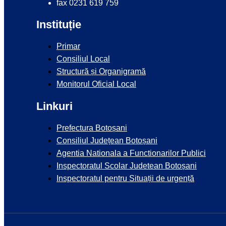
fax 0231 619 759
Instituție
Primar
Consiliul Local
Structură și Organigramă
Monitorul Oficial Local
Linkuri
Prefectura Botoșani
Consiliul Județean Botoșani
Agentia Nationala a Functionarilor Publici
Inspectoratul Scolar Judetean Botoșani
Inspectoratul pentru Situații de urgență