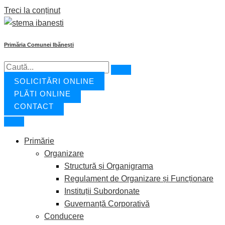
Treci la conținut
Primăria Comunei Ibănești
SOLICITĂRI ONLINE
PLĂȚI ONLINE
CONTACT
Primărie
Organizare
Structură și Organigrama
Regulament de Organizare și Funcționare
Instituții Subordonate
Guvernanță Corporativă
Conducere