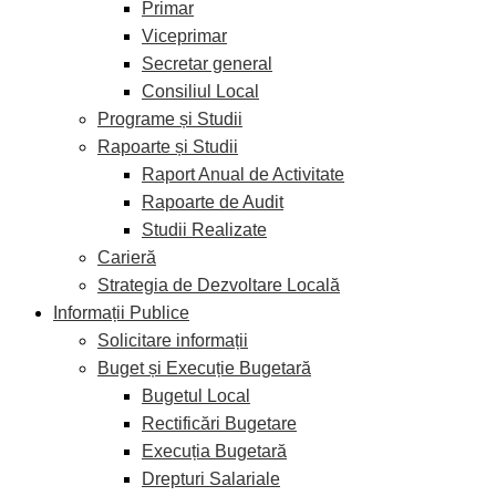
Primar
Viceprimar
Secretar general
Consiliul Local
Programe și Studii
Rapoarte și Studii
Raport Anual de Activitate
Rapoarte de Audit
Studii Realizate
Carieră
Strategia de Dezvoltare Locală
Informații Publice
Solicitare informații
Buget și Execuție Bugetară
Bugetul Local
Rectificări Bugetare
Execuția Bugetară
Drepturi Salariale