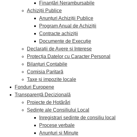
Finanțări Nerambursabile
Achiziții Publice
Anunțuri Achiziții Publice
Program Anual de Achiziții
Contracte achiziții
Documente de Execuție
Declarații de Avere și Interese
Protecția Datelor cu Caracter Personal
Bilanțuri Contabile
Comisia Paritară
Taxe și impozite locale
Fonduri Europene
Transparență Decizională
Proiecte de Hotărâri
Ședințe ale Consiliului Local
Inregistrari sedinte de consiliu local
Procese verbale
Anunțuri și Minuțe