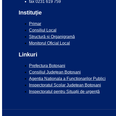
fax 0231 619 759
Instituție
Primar
Consiliul Local
Structură și Organigramă
Monitorul Oficial Local
Linkuri
Prefectura Botoșani
Consiliul Județean Botoșani
Agentia Nationala a Functionarilor Publici
Inspectoratul Scolar Judetean Botoșani
Inspectoratul pentru Situații de urgență