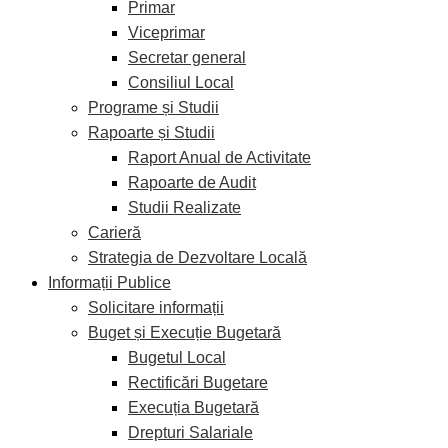
Primar
Viceprimar
Secretar general
Consiliul Local
Programe și Studii
Rapoarte și Studii
Raport Anual de Activitate
Rapoarte de Audit
Studii Realizate
Carieră
Strategia de Dezvoltare Locală
Informații Publice
Solicitare informații
Buget și Execuție Bugetară
Bugetul Local
Rectificări Bugetare
Execuția Bugetară
Drepturi Salariale