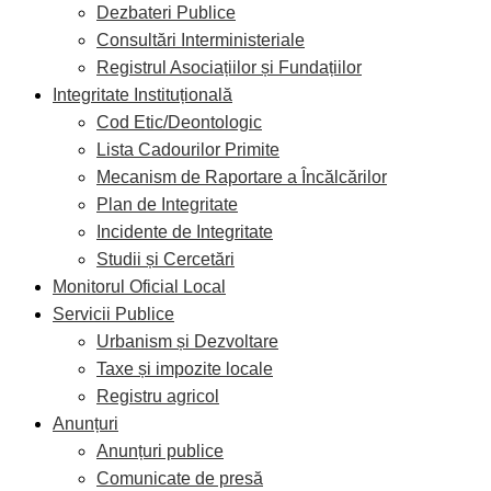
Dezbateri Publice
Consultări Interministeriale
Registrul Asociațiilor și Fundațiilor
Integritate Instituțională
Cod Etic/Deontologic
Lista Cadourilor Primite
Mecanism de Raportare a Încălcărilor
Plan de Integritate
Incidente de Integritate
Studii și Cercetări
Monitorul Oficial Local
Servicii Publice
Urbanism și Dezvoltare
Taxe și impozite locale
Registru agricol
Anunțuri
Anunțuri publice
Comunicate de presă