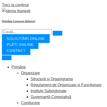
Treci la conținut
Primăria Comunei Ibănești
SOLICITĂRI ONLINE
PLĂȚI ONLINE
CONTACT
Primărie
Organizare
Structură și Organigrama
Regulament de Organizare și Funcționare
Instituții Subordonate
Guvernanță Corporativă
Conducere