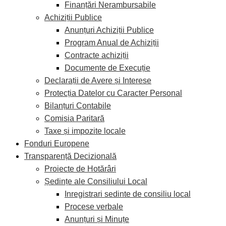
Finanțări Nerambursabile
Achiziții Publice
Anunțuri Achiziții Publice
Program Anual de Achiziții
Contracte achiziții
Documente de Execuție
Declarații de Avere și Interese
Protecția Datelor cu Caracter Personal
Bilanțuri Contabile
Comisia Paritară
Taxe și impozite locale
Fonduri Europene
Transparență Decizională
Proiecte de Hotărâri
Ședințe ale Consiliului Local
Inregistrari sedinte de consiliu local
Procese verbale
Anunțuri și Minuțe